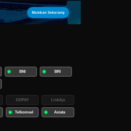
Mainkan Sekarang
BNI
BRI
GOPAY
LinkAja
Telkomsel
Axiata