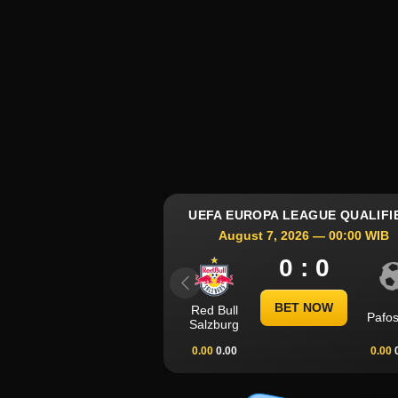
UEFA EUROPA LEAGUE QUALIFIERS
UEFA EUR
August 7, 2026 — 00:45 WIB
August
0 : 1
Previous
BET NOW
FC Hradec
PAOK
Anderlecht
Kralove
0.75
0.68
-0.75
-0.80
-0.25
-0.83