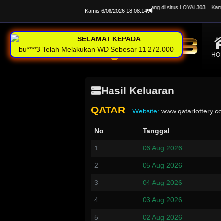
Selamat Datang di situs LOYAL303 .. Kami mener
Kamis 6/08/2026 18:08:15
SELAMAT KEPADA
bu****3 Telah Melakukan WD Sebesar 11.272.000
HO
Hasil Keluaran
QATAR
Website:
www.qatarlottery.
No
Tanggal
1
06 Aug 2026
2
05 Aug 2026
3
04 Aug 2026
4
03 Aug 2026
5
02 Aug 2026