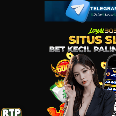
TELEGRA
Daftar
Login