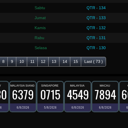
Sabtu
QTR - 134
Jumat
QTR - 133
Kamis
QTR - 132
Rabu
QTR - 131
Selasa
QTR - 130
8
9
10
11
12
13
14
15
Last ( 73 )
Y
MALAYSIA SIANG
SINGAPORE
MALAYSIA
MACAU
30
6379
0715
4549
7894
6
26
6/8/2026
5/8/2026
6/8/2026
6/8/2026
6